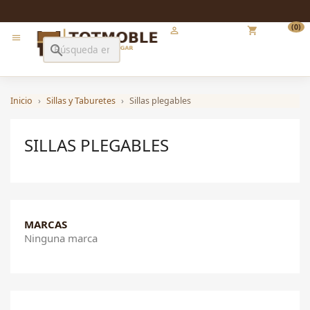
Iniciar sesión
Carrito
(0)

shopping_cart

search
Inicio
Sillas y Taburetes
Sillas plegables
SILLAS PLEGABLES
MARCAS
Ninguna marca