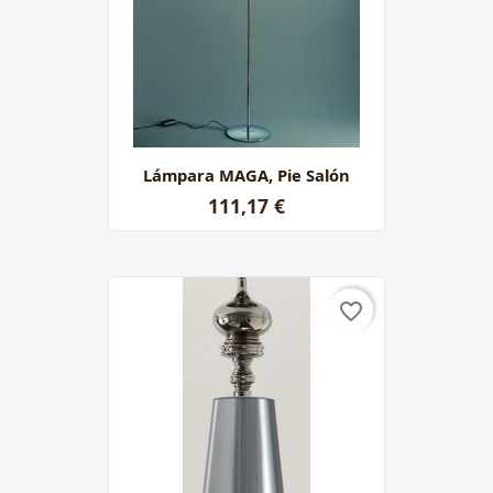
Lámpara MAGA, Pie Salón
111,17 €
favorite_border