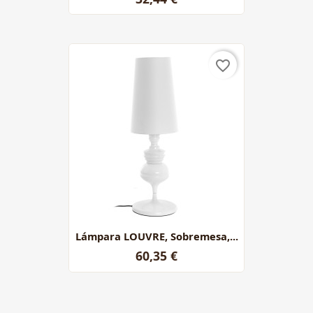
favorite_border
Lámpara LOUVRE, Sobremesa,...
60,35 €