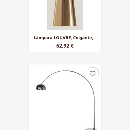
Lámpara LOUVRE, Colgante,...
62,92 €
favorite_border