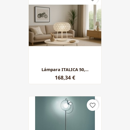
Lámpara ITALICA 50,...
168,34 €
favorite_border