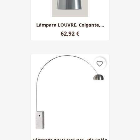
Lámpara LOUVRE, Colgante,...
62,92 €
favorite_border
Lámpara NEW ARC BIG, Pie Salón