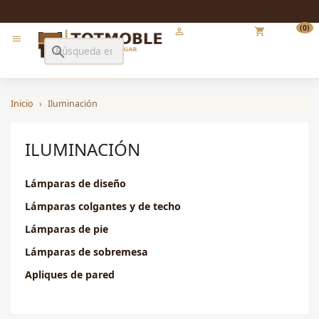
Iniciar sesión
Carrito
(0)

shopping_cart

search
Inicio
Iluminación
ILUMINACIÓN
Lámparas de diseño
Lámparas colgantes y de techo
Lámparas de pie
Lámparas de sobremesa
Apliques de pared