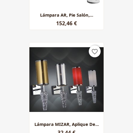
Lámpara AR, Pie Salón,...
152,46 €
favorite_border
Lámpara MIZAR, Aplique De...
32,44 €