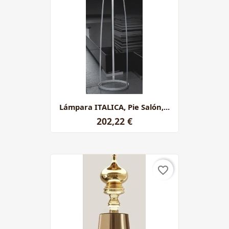
Lámpara ITALICA, Pie Salón,...
202,22 €
favorite_border