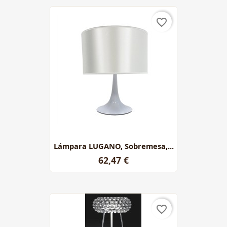
favorite_border
Lámpara LUGANO, Sobremesa,...
62,47 €
favorite_border