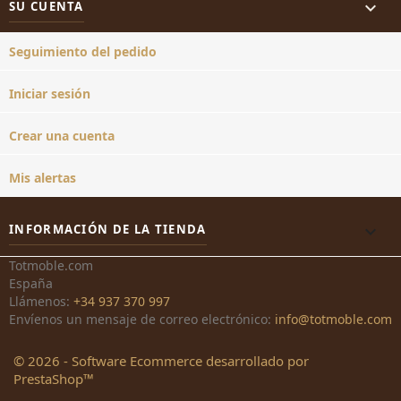

SU CUENTA
Seguimiento del pedido
Iniciar sesión
Crear una cuenta
Mis alertas
INFORMACIÓN DE LA TIENDA
keyboard_arrow_down
Totmoble.com
España
Llámenos:
+34 937 370 997
Envíenos un mensaje de correo electrónico:
info@totmoble.com
© 2026 - Software Ecommerce desarrollado por
PrestaShop™