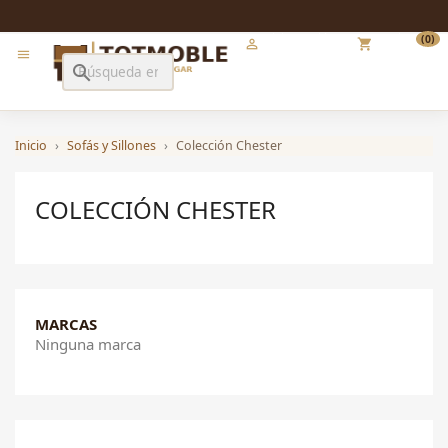
Iniciar sesión
Carrito
(0)

shopping_cart

search
Inicio
Sofás y Sillones
Colección Chester
COLECCIÓN CHESTER
MARCAS
Ninguna marca